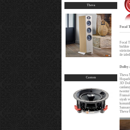
Theva
Focal 
Focal T
birlikt
sürücüs
ile izle
Dolby 
Theva N
Custom
Hoparlö
3D Dolb
canlanı
tweeter 
Fransa'
siyah v
konumla
Sansasy
Theva 