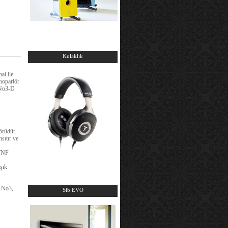
Kulaklık
al ile
 hoparlör
 No3-D
örüdür.
sıtır ve
 TNF
 şık
a No3,
Sib EVO