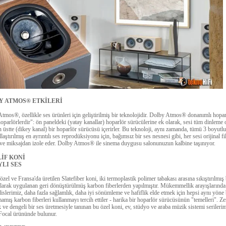
Y ATMOS® ETKİLERİ
tmos®, özellikle ses ürünleri için geliştirilmiş bir teknolojidir. Dolby Atmos® donanımlı hopar
hoparlörlerdir": ön paneldeki (yatay kanallar) hoparlör sürücülerine ek olarak, sesi tüm dinleme
n üstte (dikey kanal) bir hoparlör sürücüsü içerirler. Bu teknoloji, aynı zamanda, tümü 3 boyutlu
aştırılmış en ayrıntılı ses reprodüksiyonu için, bağımsız bir ses nesnesi gibi, her sesi orijinal f
ve miksajdan izole eder. Dolby Atmos® ile sinema duygusu salonunuzun kalbine taşınıyor.
İF KONİ
LI SES
özel ve Fransa'da üretilen Slatefiber koni, iki termoplastik polimer tabakası arasına sıkıştırılmış 
larak uygulanan geri dönüştürülmüş karbon fiberlerden yapılmıştır. Mükemmellik arayışlarında
slerimiz, daha fazla sağlamlık, daha iyi sönümleme ve hafiflik elde etmek için hepsi aynı yöne
mış karbon fiberleri kullanmayı tercih ettiler - harika bir hoparlör sürücüsünün "temelleri". Ze
 ve dengeli bir ses üretmesiyle tanınan bu özel koni, ev, stüdyo ve araba müzik sistemi serileri
Focal ürününde bulunur.