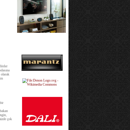
lörler
 odasına
 olarak
ilm
bir
 bakan
ngin,
mizde çok