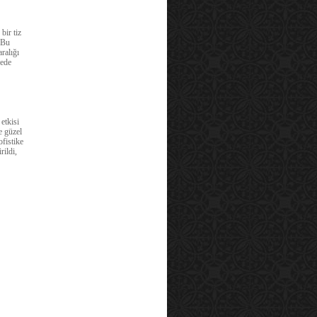
bir tiz
 Bu
ralığı
cede
etkisi
le güzel
fistike
rildi,