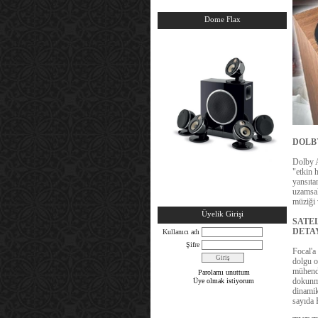
Dome Flax
DOLB
Dolby A
"etkin 
yansıta
uzamsall
müziği 
Üyelik Girişi
SATEL
DETAY
Kullanıcı adı
Şifre
Focal'a 
dolgu o
mühendi
Parolamı unuttum
dokunma
Üye olmak istiyorum
dinamik
sayıda 