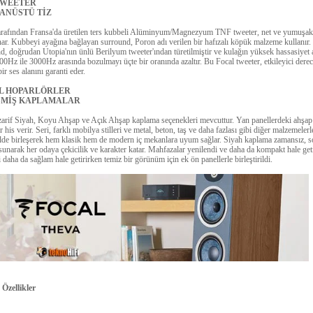
TWEETER
ANÜSTÜ TİZ
arafından Fransa'da üretilen ters kubbeli Alüminyum/Magnezyum TNF tweeter, net ve yumuşak 
nar. Kubbeyi ayağına bağlayan surround, Poron adı verilen bir hafızalı köpük malzeme kullanır.
d, doğrudan Utopia'nın ünlü Berilyum tweeter'ından türetilmiştir ve kulağın yüksek hassasiyet a
00Hz ile 3000Hz arasında bozulmayı üçte bir oranında azaltır. Bu Focal tweeter, etkileyici dere
bir ses alanını garanti eder.
L HOPARLÖRLER
ŞMİŞ KAPLAMALAR
zarif Siyah, Koyu Ahşap ve Açık Ahşap kaplama seçenekleri mevcuttur. Yan panellerdeki ahşap 
r his verir. Seri, farklı mobilya stilleri ve metal, beton, taş ve daha fazlası gibi diğer malzemeler
ilde birleşerek hem klasik hem de modern iç mekanlara uyum sağlar. Siyah kaplama zamansız, so
 sunarak her odaya çekicilik ve karakter katar. Mahfazalar yenilendi ve daha da kompakt hale geti
i daha da sağlam hale getirirken temiz bir görünüm için ek ön panellerle birleştirildi.
Özellikler