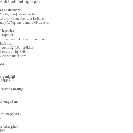
eksli 3 yollu kule tipi hoparlör
ör sürücüleri
2" (16,5 cm) Slatefiber bas
16,5 cm) Slatefiber orta kademe
 mm) Al/Mg ters dome TNF tweeter
Hoparlör
 Hoparlör
cm) tam aralıklı hoparlör sürücüsü
lık 91 db
 Genişliği 100 - 20kHz
rekans aralığı 90Hz
l empedans 6 ohm
ılık
 genişliği
 28kHz
frekans aralığı
al empedans
um empedans
m
en çıkış gücü
50W