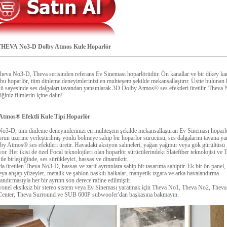
THEVA No3-D Dolby Atmos Kule Hoparlör
heva No3-D, Theva serisinden referans Ev Sineması hoparlörüdür. Ön kanallar ve bir dikey kan
e bu hoparlör, tüm dinleme deneyimlerinizi en muhteşem şekilde mekansallaştırır. Üstte bulunan
ü sayesinde ses dalgaları tavandan yansıtılarak 3D Dolby Atmos® ses efektleri üretilir. Theva
diğiniz filmlerin içine dalın!
Atmos® Efektli Kule Tipi Hoparlör
o3-D, tüm dinleme deneyimlerinizi en muhteşem şekilde mekansallaştıran Ev Sineması hoparl
rün üzerine yerleştirilmiş yönlü bölmeye sahip bir hoparlör sürücüsü, ses dalgalarını tavana yan
y Atmos® ses efektleri üretir. Havadaki aksiyon sahneleri, yağan yağmur veya gök gürültüsü
yor. Her ikisi de özel Focal teknolojileri olan hoparlör sürücülerindeki Slatefiber teknolojisi ve
ile birleştiğinde, ses sürükleyici, hassas ve dinamiktir.
da üretilen Theva No3-D, hassas ve zarif ayrıntılara sahip bir tasarıma sahiptir. Ek bir ön panel,
eya ahşap yüzeyler, metalik ve şablon baskılı halkalar, manyetik ızgara ve arka havalandırma
ndırmasıyla her bir ayrıntı son derece rafine edilmiştir.
onel eksiksiz bir stereo sistem veya Ev Sineması yaratmak için Theva No1, Theva No2, Thev
Center, Theva Surround ve SUB 600P subwoofer'dan başkasına bakmayın.