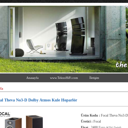
Anasayfa
www.TeknoHiFi.com
İletişim
fa
al Theva No3-D Dolby Atmos Kule Hoparlör
Ürün Kodu :
Focal Theva No3-D
Üretici :
Focal
Fiyat
:
2400
Euro
(KDV Dahil)