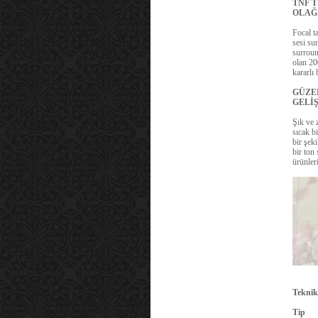
TNF 
OLAĞ
Focal t
sesi su
surroun
olan 20
kararlı 
GÜZE
GELİ
Şık ve 
sıcak bi
bir şek
bir ton
ürünler
Teknik 
Tip