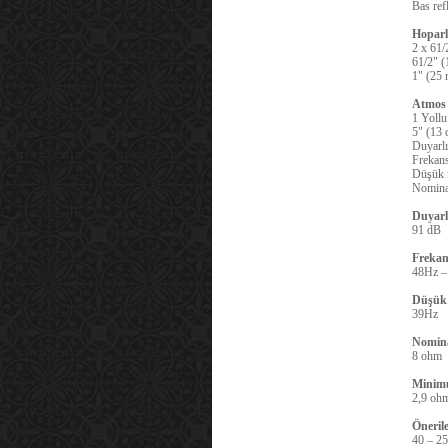
Bas refl
Hoparl
2 x 61/
61/2" (
1" (25
Atmos 
1 Yollu
5" (13 
Duyarlı
Frekans
Düşük f
Nomina
Duyarl
91 dB
Frekans
48Hz –
Düşük 
39Hz
Nomin
8 ohm
Minim
2,9 oh
Öneril
40 – 2