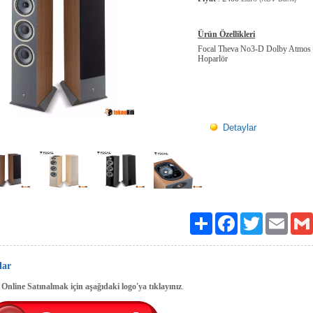
Ürün Özellikleri
Focal Theva No3-D Dolby Atmos
Hoparlör
Detaylar
Paylaş
Facebook
Twitter
Email
lar
Online Satınalmak için aşağıdaki logo'ya tıklayınız
.