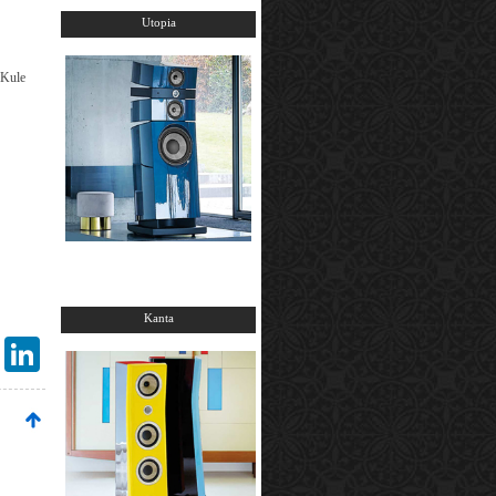
Utopia
 Kule
Kanta
Gmail
LinkedIn