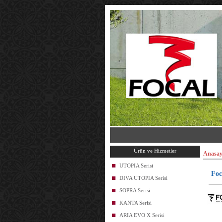
Ürün ve Hizmetler
Anasay
UTOPIA Serisi
Foc
DIVA UTOPIA Serisi
SOPRA Serisi
KANTA Serisi
ARIA EVO X Serisi