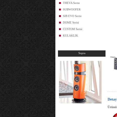
THEVA Serisi
SUBWOOFER
SIB EVO Serisi
DOME Serisi
CUSTOM Serisi
KULAKLIK
Sopra
Detay
Ürünü 